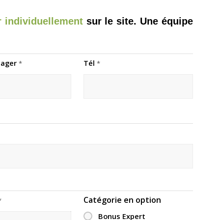
r individuellement
sur le site
. Une équipe
nager
Tél
*
*
Catégorie en option
*
Bonus Expert