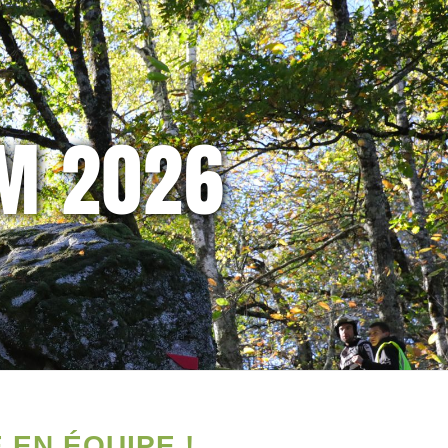
AM 2026
EN ÉQUIPE !