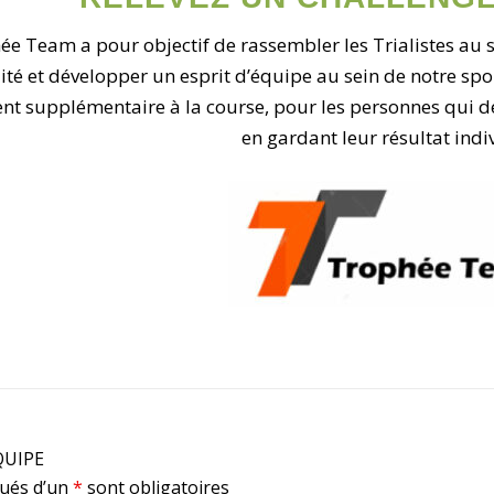
ée Team a pour objectif de rassembler les Trialistes au 
ité et développer un esprit d’équipe au sein de notre sport
nt supplémentaire à la course, pour les personnes qui dé
en gardant leur résultat indi
QUIPE
ués d’un
*
sont obligatoires